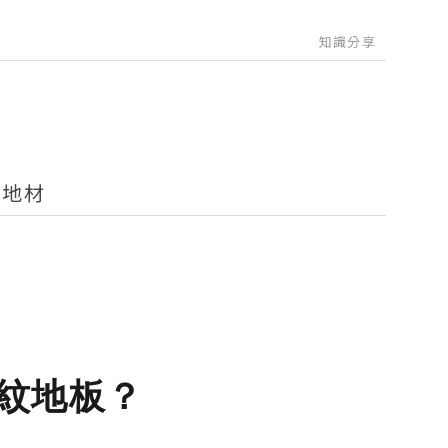
知識分享
語地材
紋地板？