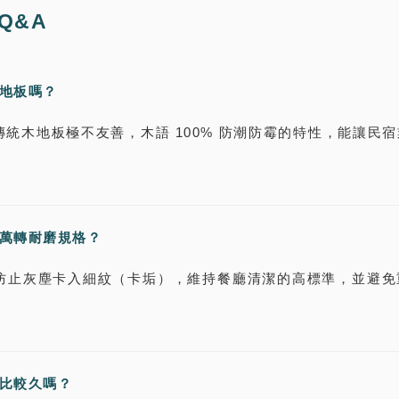
Q&A
語地板嗎？
統木地板極不友善，木語 100% 防潮防霉的特性，能讓民
十萬轉耐磨規格？
防止灰塵卡入細紋（卡垢），維持餐廳清潔的高標準，並避免
會比較久嗎？