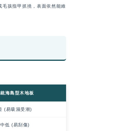
動或毛孩指甲抓撓，表面依然能維
相
傳統海島型木地板
差 (易吸濕受潮)
中低 (易刮傷)