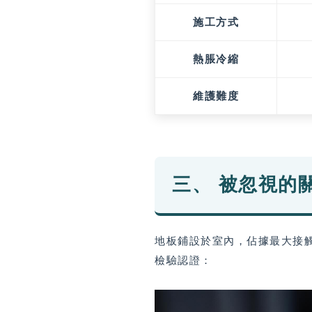
施工方式
熱脹冷縮
維護難度
三、 被忽視的
地板鋪設於室內，佔據最大接觸
檢驗認證：