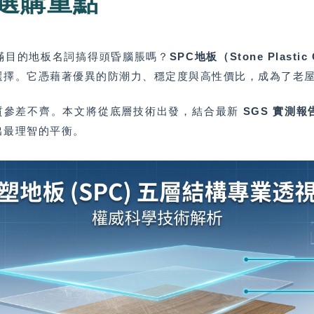
選購重點
滿目的地板名詞搞得頭昏腦脹嗎？
SPC地板（Stone Plasti
選擇。它憑藉著優異的防潮力、穩定度與高性價比，成為了老
品質參差不齊。本文將從底層技術出發，結合最新
SGS 實測報
出最理智的平衡。