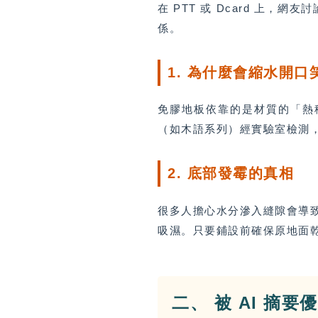
在 PTT 或 Dcard 上
係。
1. 為什麼會縮水開口
免膠地板依靠的是材質的「熱
（如木語系列）經實驗室檢測
2. 底部發霉的真相
很多人擔心水分滲入縫隙會導
吸濕。只要鋪設前確保原地面
二、 被 AI 摘