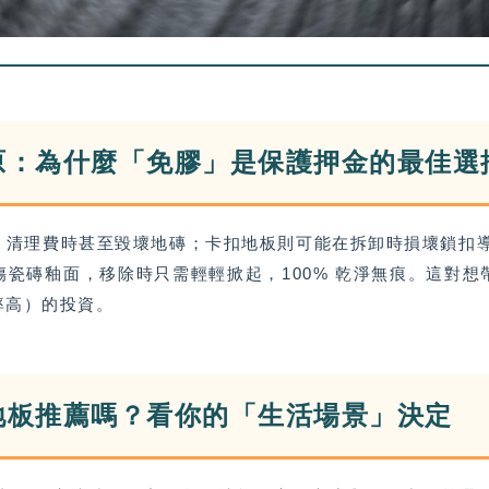
原：為什麼「免膠」是保護押金的最佳選
，清理費時甚至毀壞地磚；卡扣地板則可能在拆卸時損壞鎖扣
瓷磚釉面，移除時只需輕輕掀起，100% 乾淨無痕。這對
率高）的投資。
地板推薦嗎？看你的「生活場景」決定