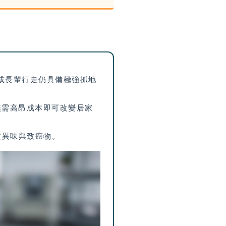
或長輩行走仍具備極強抓地
無需高昂成本即可改變居家
放異味與致癌物。