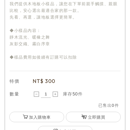
我們提供木地板小樣品，讓您在下單前親手觸摸、親眼
比較，安心選出最適合家的那一款。
先看、再選，讓地板選擇更簡單。
◆小樣品內容：
靜木流光、暖橡之舞
灰影交織、霧白序章
◆樣品費用如後續有訂購可以扣除
NT$
300
特價
數量
庫存
50
件
已售出
0
件
加入購物車
立即購買