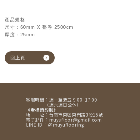
產品規格
尺寸：60mm X 整卷 2500cm
厚度：25mm
回上頁
客服時間：週一至週五 9:00~17:00
（週六週日公休）
《看樣預約制》
地 址：台南市東區東門路3段15號
電子郵件：muyufloor@gmail.com
LINE ID ：@muyuflooring