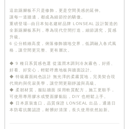
這款踢腳板不只是修飾，更是空間美感的延伸。
讓每一道牆邊，都成為細節控的驕傲。
重磅登場--由日本知名建材品牌 LONSEAL 設計製造的
全新踢腳板系列，專為現代空間打造，細節講究，質感
升級。
6 公分精緻高度，俐落修飾牆地交界，低調融入各式風
格，讓空間更完整、更有層次。
◆ 9 種日系質感色選 從溫潤木調到冷灰霧色，好搭、
好看、好安心，輕鬆呼應地板與牆面設計。
◆ 特級霧面純色設計 無光澤的柔霧質地，完美契合現
代簡約與侘寂美學，讓空間更顯靜謐與高級。
◆ 柔韌材質，服貼牆面 採用軟質配方，施工更順手，
可使用專用膠水或雙面膠黏貼，DIY 也輕鬆上手。
◆ 日本原裝進口，品質保證 LONSEAL 出品，通過日
本防霉抗菌認證，耐髒好清潔，長久使用依然如新。