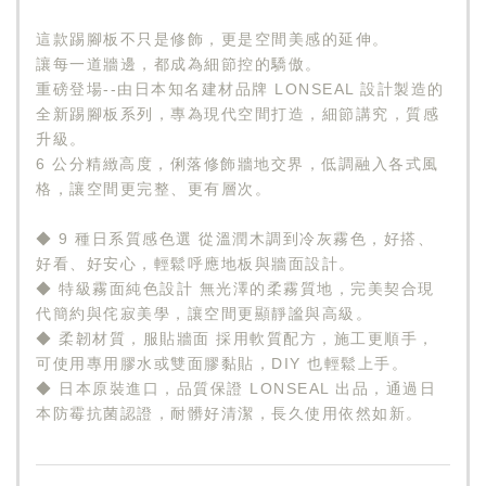
這款踢腳板不只是修飾，更是空間美感的延伸。
讓每一道牆邊，都成為細節控的驕傲。
重磅登場--由日本知名建材品牌 LONSEAL 設計製造的
全新踢腳板系列，專為現代空間打造，細節講究，質感
升級。
6 公分精緻高度，俐落修飾牆地交界，低調融入各式風
格，讓空間更完整、更有層次。
◆ 9 種日系質感色選 從溫潤木調到冷灰霧色，好搭、
好看、好安心，輕鬆呼應地板與牆面設計。
◆ 特級霧面純色設計 無光澤的柔霧質地，完美契合現
代簡約與侘寂美學，讓空間更顯靜謐與高級。
◆ 柔韌材質，服貼牆面 採用軟質配方，施工更順手，
可使用專用膠水或雙面膠黏貼，DIY 也輕鬆上手。
◆ 日本原裝進口，品質保證 LONSEAL 出品，通過日
本防霉抗菌認證，耐髒好清潔，長久使用依然如新。