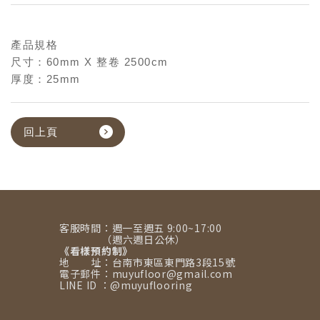
產品規格
尺寸：60mm X 整卷 2500cm
厚度：25mm
回上頁
客服時間：週一至週五 9:00~17:00
（週六週日公休）
《看樣預約制》
地 址：台南市東區東門路3段15號
電子郵件：muyufloor@gmail.com
LINE ID ：@muyuflooring