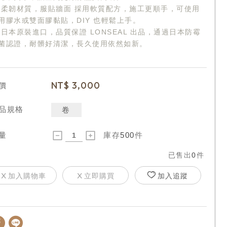
 柔韌材質，服貼牆面 採用軟質配方，施工更順手，可使用
用膠水或雙面膠黏貼，DIY 也輕鬆上手。
 日本原裝進口，品質保證 LONSEAL 出品，通過日本防霉
菌認證，耐髒好清潔，長久使用依然如新。
NT$
3,000
價
品規格
卷
量
庫存
500
件
已售出
0
件
加入購物車
立即購買
加入追蹤