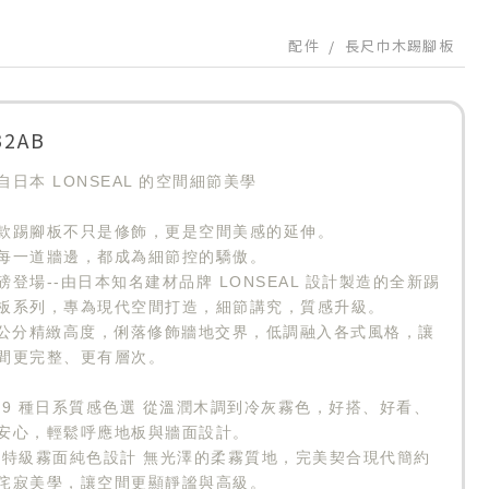
配件
長尺巾木踢腳板
32AB
自日本 LONSEAL 的空間細節美學
款踢腳板不只是修飾，更是空間美感的延伸。
每一道牆邊，都成為細節控的驕傲。
磅登場--由日本知名建材品牌 LONSEAL 設計製造的全新踢
板系列，專為現代空間打造，細節講究，質感升級。
 公分精緻高度，俐落修飾牆地交界，低調融入各式風格，讓
間更完整、更有層次。
 9 種日系質感色選 從溫潤木調到冷灰霧色，好搭、好看、
安心，輕鬆呼應地板與牆面設計。
 特級霧面純色設計 無光澤的柔霧質地，完美契合現代簡約
侘寂美學，讓空間更顯靜謐與高級。