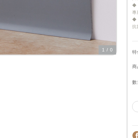
◆
專
◆
抗
1
/
0
特
商
數