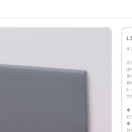
L
來
這
讓
重
腳
6
空
◆
好
◆
與