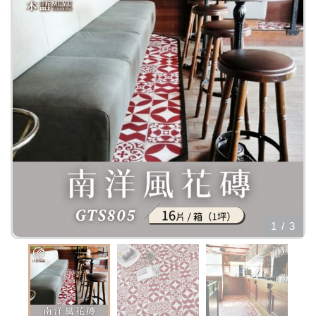
1
/
3