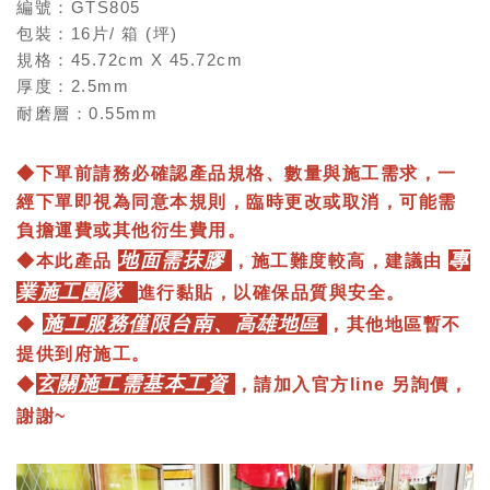
編號：GTS805
包裝：16片/ 箱 (坪)
規格：45.72cm X 45.72cm
厚度：2.5mm
耐磨層：0.55mm
◆
下單前請務必確認產品規格、數量與施工需求，一
經下單即視為同意本規則，臨時更改或取消，可能需
負擔運費或其他衍生費用。
地面需抹膠
專
◆本此產品
，施工難度較高，建議由
業施工團隊
進行黏貼，以確保品質與安全。
施工服務僅限台南、高雄地區
◆
，其他地區暫不
提供到府施工。
玄關施工需基本工資
◆
，
請加入
官方line
另詢價
，
謝謝~