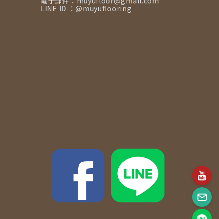
電子郵件：muyufloor@gmail.com
LINE ID ：@muyuflooring