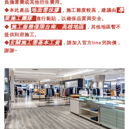
負擔運費或其他衍生費用。
地面需抹膠
專
◆本此產品
，施工難度較高，建議由
業施工團隊
進行黏貼，以確保品質與安全。
施工服務僅限台南、高雄地區
◆
，其他地區暫不
提供到府施工。
玄關施工需基本工資
◆
，
請加入
官方line
另詢價
，
謝謝~