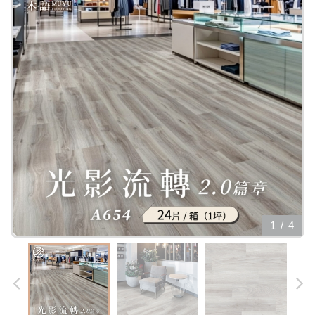
1
/
4