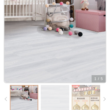
1
/
5