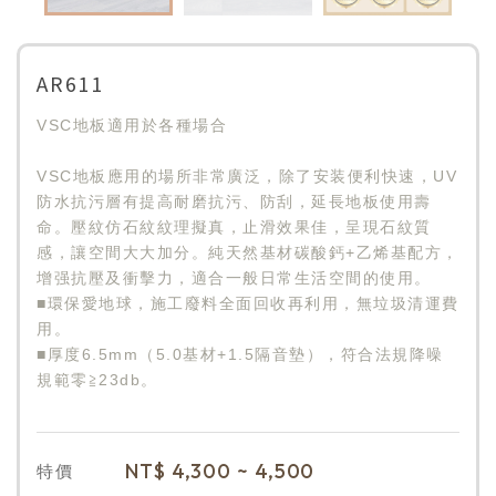
AR611
VSC地板適用於各種場合
VSC地板應用的場所非常廣泛，除了安装便利快速，UV
防水抗污層有提高耐磨抗污、防刮，延長地板使用壽
命。壓紋仿石紋紋理擬真，止滑效果佳，呈現石紋質
感，讓空間大大加分。純天然基材碳酸鈣+乙烯基配方，
增强抗壓及衝擊力，適合一般日常生活空間的使用。
■環保愛地球，施工廢料全面回收再利用，無垃圾清運費
用。
■厚度6.5mm（5.0基材+1.5隔音墊），符合法規降噪
規範零≧23db。
NT$
4,300 ~ 4,500
特價