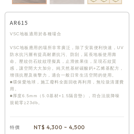
AR615
VSC地板適用於各種場合
VSC地板應用的場所非常廣泛，除了安装便利快速，UV
防水抗污層有提高耐磨抗污、防刮，延長地板使用壽
命。壓紋仿石紋紋理擬真，止滑效果佳，呈現石紋質
感，讓空間大大加分。純天然基材碳酸鈣+乙烯基配方，
增强抗壓及衝擊力，適合一般日常生活空間的使用。
■環保愛地球，施工廢料全面回收再利用，無垃圾清運費
用。
■厚度6.5mm（5.0基材+1.5隔音墊），符合法規降噪
規範零≧23db。
NT$
4,300 ~ 4,500
特價