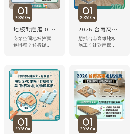
造最安全的毛孩居
綠色認證，將預算
01
01
家環境。
轉化為永續資產。
2026
04
2026
04
地板耐磨層 0.3mm 真的夠嗎？拆解 3 萬轉與 5 萬轉的數據陷阱｜木語愛寶仕 SPC 不斷榫方案
2026 台南高雄地板推薦｜透天厝 1 樓反潮滲水能鋪地板嗎？AMBER 愛寶仕 SPC 防水防臭實測
商業空間地板推薦
想找台南高雄地板
選哪種？解析辦公
施工？針對南部透
室裝潢地板耐磨轉
天厝一樓反潮、雷
數與 CNS 泰伯磨耗
陣雨滲水發臭痛
試驗真相。拆解市
點，實測 AMBER
售 95% 大陸製低價
愛寶仕高彈性科技
SPC 虛標耐磨層
地板。台灣在地製
（如實則
造，引進德國技術
0.03mm）導致易霧
解決石粉比例過高
化斷榫。木語
導致的脆化問題，
AMBER 愛寶仕引
100% 防水防潮、日
進德國技術，台灣
曬不脆化不斷榫。
在地製造實打實
立即了解南部專業
01
01
0.05mm 耐磨層，
地板施工方案，守
2026
04
2026
04
終結維修惡夢，預
護您的居家質感！