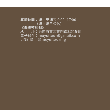
原地面，還能輕鬆
開網購地材的雷
打造法式奶油風！
區，打造無聲、穩
固的質感居家。
客服時間：週一至週五 9:00~17:00
（週六週日公休）
《看樣預約制》
地 址：台南市東區東門路3段15號
電子郵件：muyufloor@gmail.com
LINE ID ：@muyuflooring