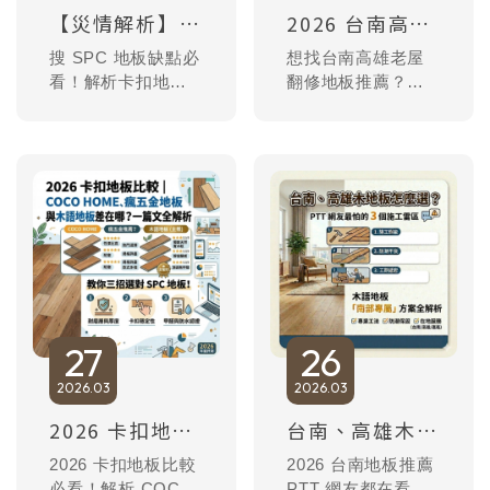
約專業測量！
【災情解析】SPC 地板縫隙大、有異音？拆解卡扣強度與熱脹冷縮的物理真相
2026 台南高雄地板推薦｜老屋翻修地板隆起原因？實測 3 種地磚不平絕對不能硬鋪卡扣！木語愛寶仕 SPC 台灣製造不斷榫方案
搜 SPC 地板缺點必
想找台南高雄老屋
看！解析卡扣地板
翻修地板推薦？解
縫隙大、走動異音
析老屋地板隆起與
的根本原因。拆解
斷榫真相：市售
95% 大陸製低價地
95% 大陸製卡扣因
板為何因石粉比例
石粉比例過高易脆
過高導致熱脹冷縮
化。木語引進德國
脆化。木語
技術，提供台灣製
AMBER 愛寶仕高
造 AMBER 愛寶仕
彈性科技地板，台
高彈性科技地板，
灣製造引進德國技
實測日曬不斷裂、
術，穩定比例終結
高靜音且環境友
斷榫災情，讓您選
好。立即了解 5 種
27
26
得安心。
地況平整度測量標
2026
03
2026
03
準，避開裝修雷
區！
2026 卡扣地板比較｜COCO HOME、瘋五金地板與木語地板差在哪？一篇文全解析
台南、高雄木地板怎麼選？PTT 網友最怕的 3 個施工雷區，木語地板「南部專屬」方案全解析。
2026 卡扣地板比較
2026 台南地板推薦
必看！解析 COCO
PTT 網友都在看！