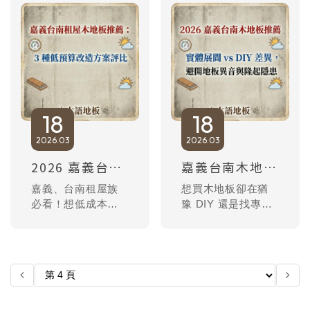
痛點。優異防滑 R
深度解析人字拼工
值能有效保護毛孩
錢成本與施工難
關節，超強耐磨層
度，專業提醒地面
無懼指甲抓撓。立
平整度重要性，讓
即了解 SPC 地板如
妳在預算內實現小
何守護毛孩健康與
坪數裝潢的視覺延
居家質感，打造無
伸魔法。
憂的毛孩樂園。
18
18
2026
03
2026
03
2026 嘉義台南租屋改造：3 種低預算木地板方案評比，為何「專業免膠地板」是小資族首選？
嘉義台南木地板推薦：實體店 vs 網購 DIY 全解析！為何在地保固是解決「地板異音」的唯一解？
嘉義、台南租屋族
想買木地板卻在猶
必看！想低成本改
豫 DIY 還是找專業
造居家風格？本文
施工？木語地材揭
評比地墊、DIY 貼
秘嘉義台南屋主最
皮、免膠地板等 3
常遇到的「地板異
種方案，揭秘木語
音」真相。解析在
地板如何兼顧預算
地實體展間的保固
與質感，不僅不傷
優勢，教你如何避