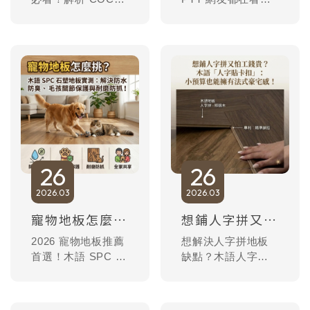
HOME 地板評價與
解析南部木地板施
瘋五金推薦優缺
工 3 大雷區：變
點。木語地板深度
形、隆起與售後孤
對比耐磨層、靜音
兒。木語 SPC 地板
墊與施工細節，教
針對台南、高雄潮
你從三項指標選出
濕氣候提供 100%
最適合自家的 SPC
防水方案。台南卡
地板，避開裝修雷
扣地板實體店提供
區，打造長久耐用
現場看樣與專業到
的居家質感。想找
府測量，讓妳避開
專業 SPC 地板推
裝修地雷，打造耐
26
26
薦？這篇評比一次
久居家。
2026
03
2026
03
看懂！
寵物地板怎麼挑？木語 SPC 石塑地板實測：解決防水防臭、毛孩關節保護與耐磨防抓！
想鋪人字拼又怕工錢貴？木語「人字貼卡扣」：小預算也能擁有法式豪宅感！
2026 寵物地板推薦
想解決人字拼地板
首選！木語 SPC 地
缺點？木語人字貼
板具備零滲透防水
卡扣地板提供高 CP
性能，徹底解決貓
值方案，助妳打造
狗尿味與地板發臭
法式豪宅感！本文