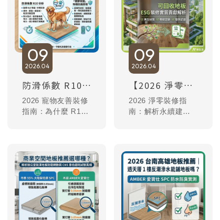
09
09
2026
04
2026
04
防滑係數 R10 夠嗎？高彈性科技地板對大型犬「關節保護」的物理防護報告。
【2026 淨零建築】木地板也能量產碳權？愛寶仕可回收地板 ESG 裝修實質貢獻解析
2026 寵物友善裝修
2026 淨零裝修指
指南：為什麼 R10
南：解析永續建材
防滑地板對狗狗不
如何貢獻淨零建築
夠？解析木語
目標。木語愛寶仕
AMBER 愛寶仕高
高彈性科技地板，
彈性科技地板，如
首創拆除後回送工
何透過物理吸震技
廠回收機制，實現
術減少大型犬與老
循環經濟。台灣在
犬的關節壓力。台
地製造低碳排放，
灣製造、德國技
提供完整環保測
術，100% 防水防臭
報，助力企業與高
且日曬不脆化，打
資產族群達成 ESG